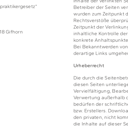
Inhalte der verlinkten S
lpraktikergesetz“
Betreiber der Seiten ver
wurden zum Zeitpunkt d
Rechtsverstöße überprü
Zeitpunkt der Verlinkun
518 Gifhorn
inhaltliche Kontrolle de
konkrete Anhaltspunkte
Bei Bekanntwerden von
derartige Links umgehe
Urheberrecht
Die durch die Seitenbet
diesen Seiten unterlie
Vervielfältigung, Bearb
Verwertung außerhalb 
bedürfen der schriftlic
bzw. Erstellers. Downloa
den privaten, nicht kom
die Inhalte auf dieser S