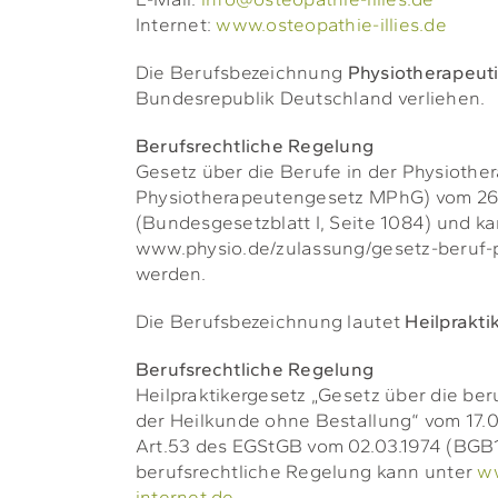
Internet:
www.osteopathie-illies.de
Die Berufsbezeichnung
Physiotherapeut
Bundesrepublik Deutschland verliehen.
Berufsrechtliche Regelung
Gesetz über die Berufe in der Physiothe
Physiotherapeutengesetz MPhG) vom 26
(Bundesgesetzblatt I, Seite 1084) und k
www.physio.de/zulassung/gesetz-beruf-
werden.
Die Berufsbezeichnung lautet
Heilprakti
Berufsrechtliche Regelung
Heilpraktikergesetz „Gesetz über die b
der Heilkunde ohne Bestallung“ vom 17.
Art.53 des EGStGB vom 02.03.1974 (BGB1.
berufsrechtliche Regelung kann unter
ww
internet.de