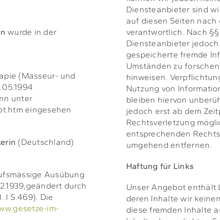
Diensteanbieter sind wi
auf diesen Seiten nach
in
wurde in der
verantwortlich. Nach §§ 
Diensteanbieter jedoch 
gespeicherte fremde I
Umständen zu forschen, 
rapie (Masseur- und
hinweisen. Verpflichtu
.05.1994
Nutzung von Informati
ann unter
bleiben hiervon unberüh
pt.htm eingesehen
jedoch erst ab dem Zeit
Rechtsverletzung mögli
entsprechenden Rechtsv
kerin
(Deutschland)
umgehend entfernen.
Haftung für Links
erufsmässige Ausübung
02.1939,geändert durch
Unser Angebot enthält L
 I S.469). Die
deren Inhalte wir keine
w.gesetze-im-
diese fremden Inhalte 