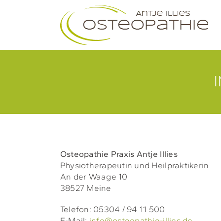
Zum
Inhalt
springen
Osteopathie Praxis
Antje Illies
Physiotherapeutin und Heilpraktikerin
An der Waage 10
38527 Meine
Telefon: 05304 / 94 11 500
E-Mail:
info@osteopathie-illies.de